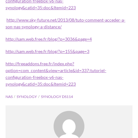
configuration-freebox-v6-nas-
synology&catid=35:doc&Itemid=223
http://www.sky-future.net/2013/08/tuto-comment-acceder-a-
son-nas-synology-a-distance/
http://sam.web.free.fr/blog/?p=3036&page=4
http://sam.web.free.fr/blog/?p=155&page=3
http://freeaddons.free.fr/index.php?
option=com_content&view=article&id=337:tutoriel-
configuration-freebox-v6-nas-
synology&catid=35:doc&Itemid=223
NAS
SYNOLOGY
SYNOLOGY DS114