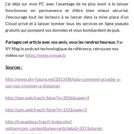
j’ai déjà sur mon PC avec l’avantage de ne plus avoir à le laisser
fonctionner en permanence et d’être bien mieux sécurisé.
J’encourage tout les lecteurs à se lancer dans la mise place d’un
Cloud privé et à laisser tomber tous les services en ligne pseudo
gratuits qui pompent vos données et vous bombardent de pub.
Partagez cet article avec vos amis, vous les rendrez heureux.
Par
XY Mag le podcast technologique de référence, retrouvez nos
vidéos sur
https://www.xymag.tv
Sources :
http://www.sky-future.net/2013/08/tuto-comment-acceder-a-
son-nas-synology-a-distance/
http://sam.web.free.fr/blog/?p=3036&page=4
http://sam.web.free.fr/blog/?p=155&page=3
http://freeaddons.free.fr/index.php?
option=com_content&view=article&id=337:tutoriel-