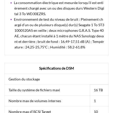
La consommation électrique est mesurée lorsqu’il est enti
èrement chargé avec un ou des disques durs Western Digi
tal 3 To WD30EZRS.
Environnement de test du niveau de bruit : Pleinement ch
argé d’un ou de plusieurs disque(s) dur(s) Seagate 1 To ST3
1000520AS en veille ; deux microphones G.R.A.S. Type 40
AE, chacun étant installé à 1 mètre du NAS Synology deva
nt et derrière ; bruit de fond : 16,49-17,51 dB (A) ; Tempér
ature : 24,25-25,75˚C ; Humidité : 58.2-61.8%
Spécifications de DSM
Gestion du stockage
Taille du système de fichiers maxi
16 TB
Nombre max de volumes internes
1
Nombre max d’iSCSI Target
10