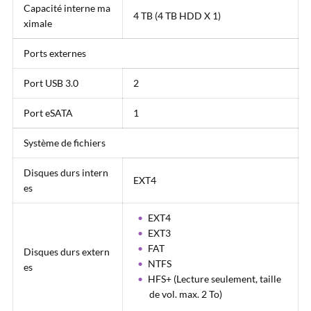
Capacité interne ma
4 TB (4 TB HDD X 1)
ximale
Ports externes
Port USB 3.0
2
Port eSATA
1
Système de fichiers
Disques durs intern
EXT4
es
EXT4
EXT3
FAT
Disques durs extern
NTFS
es
HFS+ (Lecture seulement, taille
de vol. max. 2 To)