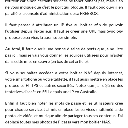
routeur car sinon certains services ne fonctionnent pas, mais rien
ne vous indique que c’est le port qui bloque. Il faut donc ouvrir en
parallèle la console d’administration de sa FREEBOX.
Il faut penser à attribuer un IP fixe au boitier afin de pouvoir
l’utiliser depuis l’extérieur. Il faut se créer une URL mais Synology
propose ce service, la aussi super simple.
Au total, il faut ouvrir une bonne dizaine de ports que je ne liste
pas ici, mais je vais vous donner les sources utilisées pour m’aider
dans cette mise en œuvre (en bas de cet article).
Si vous souhaitez accéder à votre boitier NAS depuis internet,
votre smartphone ou votre tablette, il faut aussi mettre en place les
protocoles HTTPS et autres sécurités. Notez que j’ai déjà eu des
tentatives d’accès en SSH depuis une IP en Australie.
Enfin il faut bien noter les mots de passe et les utilisateurs crée
pour chaque service. J’ai mis en place les services multimédia, de
photo, de vidéo, et musique afin de partager tous ses contenus. J’ai
déplacé toutes mes photos de Picassa vers mon boitier NAS.