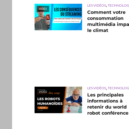
,
LES VIDÉOS
TECHNOLOG
VIDÉO
Comment votre
consommation
multimédia impa
le climat
,
LES VIDÉOS
TECHNOLOG
VIDÉO
Les principales
informations à
retenir du world
robot conférence