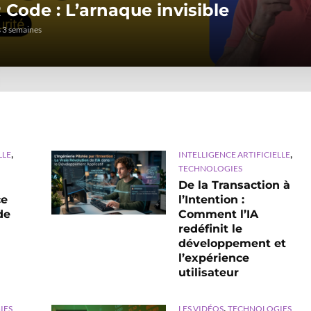
 Code : L’arnaque invisible
 3 semaines
,
,
LLE
INTELLIGENCE ARTIFICIELLE
TECHNOLOGIES
De la Transaction à
ce
l’Intention :
de
Comment l’IA
redéfinit le
développement et
l’expérience
utilisateur
,
IES
LES VIDÉOS
TECHNOLOGIES