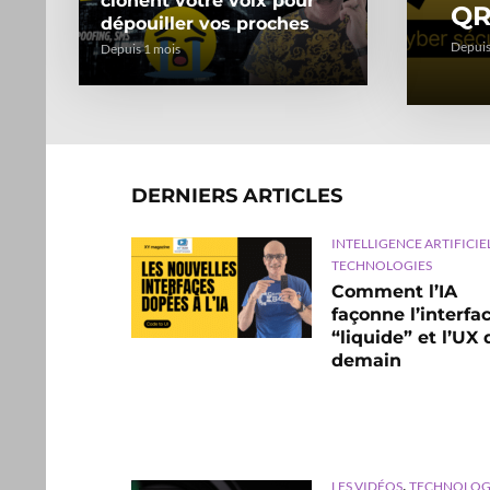
clonent votre voix pour
QR
dépouiller vos proches
Depuis
Depuis 1 mois
DERNIERS ARTICLES
INTELLIGENCE ARTIFICIE
TECHNOLOGIES
Comment l’IA
façonne l’interfa
“liquide” et l’UX 
demain
,
LES VIDÉOS
TECHNOLOG