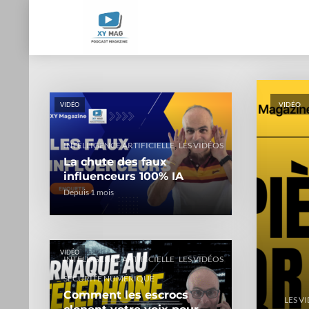
VIDÉO
VIDÉO
,
INTELLIGENCE ARTIFICIELLE
LES VIDÉOS
La chute des faux
influenceurs 100% IA
Depuis 1 mois
VIDÉO
,
,
INTELLIGENCE ARTIFICIELLE
LES VIDÉOS
SÉCURITÉ NUMÉRIQUE
Comment les escrocs
LES V