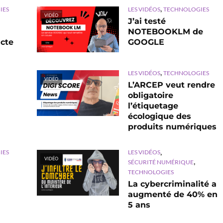
,
IES
LES VIDÉOS
TECHNOLOGIES
VIDÉO
J’ai testé
NOTEBOOKLM de
cte
GOOGLE
,
LES VIDÉOS
TECHNOLOGIES
VIDÉO
L’ARCEP veut rendre
obligatoire
l’étiquetage
écologique des
produits numériques
,
IES
LES VIDÉOS
VIDÉO
,
SÉCURITÉ NUMÉRIQUE
TECHNOLOGIES
La cybercriminalité a
augmenté de 40% en
5 ans