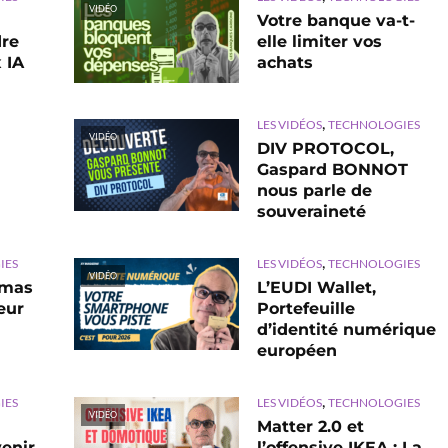
VIDÉO
Votre banque va-t-
dre
elle limiter vos
 IA
achats
,
LES VIDÉOS
TECHNOLOGIES
VIDÉO
DIV PROTOCOL,
Gaspard BONNOT
nous parle de
souveraineté
,
IES
LES VIDÉOS
TECHNOLOGIES
VIDÉO
omas
L’EUDI Wallet,
eur
Portefeuille
d’identité numérique
européen
,
IES
LES VIDÉOS
TECHNOLOGIES
VIDÉO
Matter 2.0 et
enir
l’offensive IKEA : La