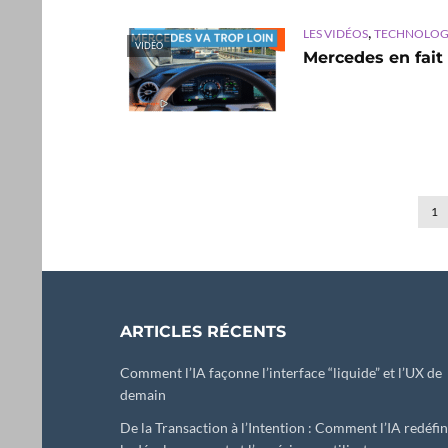
,
LES VIDÉOS
TECHNOLOG
VIDÉO
Mercedes en fait
1
ARTICLES RÉCENTS
Comment l’IA façonne l’interface “liquide” et l’UX de
demain
De la Transaction à l’Intention : Comment l’IA redéfin