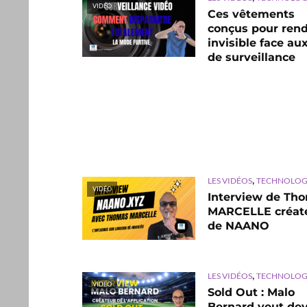
VIDÉO
Ces vêtements
conçus pour ren
invisible face aux
de surveillance
,
LES VIDÉOS
TECHNOLOG
VIDÉO
Interview de Th
MARCELLE créat
de NAANO
,
LES VIDÉOS
TECHNOLOG
VIDÉO
Sold Out : Malo
Bernard veut dev