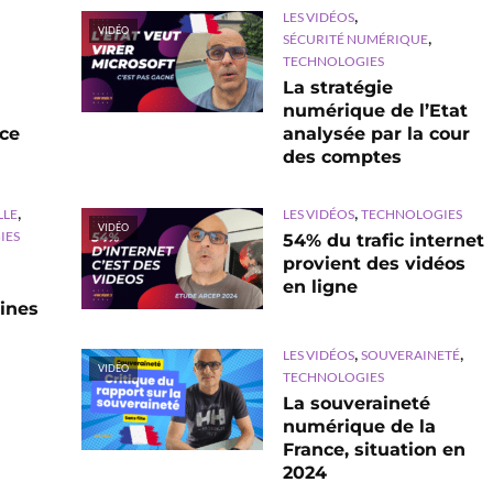
,
LES VIDÉOS
VIDÉO
,
SÉCURITÉ NUMÉRIQUE
TECHNOLOGIES
La stratégie
numérique de l’Etat
nce
analysée par la cour
des comptes
,
,
LLE
LES VIDÉOS
TECHNOLOGIES
VIDÉO
IES
54% du trafic internet
provient des vidéos
en ligne
ines
,
,
LES VIDÉOS
SOUVERAINETÉ
VIDÉO
TECHNOLOGIES
La souveraineté
numérique de la
France, situation en
2024