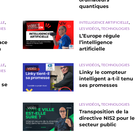
quantiques
,
,
LLE
INTELLIGENCE ARTIFICIELLE
VIDÉO
,
IES
LES VIDÉOS
TECHNOLOGIES
L’Europe régule
lace
l’intelligence
n
artificielle
,
,
LLE
LES VIDÉOS
TECHNOLOGIES
VIDÉO
IES
Linky le compteur
intelligent a-t-il tenu
 se
ses promesses
,
LES VIDÉOS
TECHNOLOGIES
VIDÉO
Transposition de la
directive NIS2 pour le
secteur public