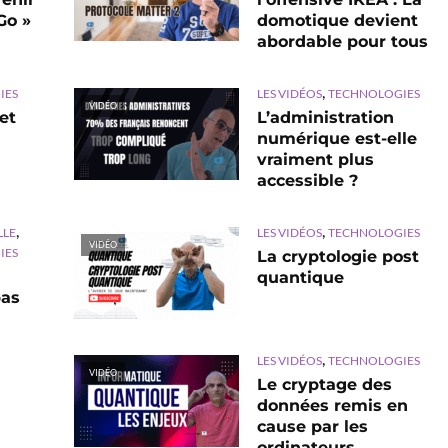
Go »
domotique devient
abordable pour tous
,
IES
LES VIDÉOS
TECHNOLOGIES
VIDÉO
et
L’administration
numérique est-elle
vraiment plus
accessible ?
,
,
LLE
LES VIDÉOS
TECHNOLOGIES
VIDÉO
IES
La cryptologie post
quantique
pas
,
LES VIDÉOS
TECHNOLOGIES
VIDÉO
Le cryptage des
données remis en
cause par les
ordinateurs