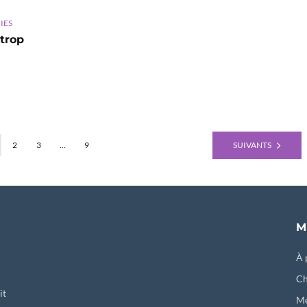
IES
 trop
2
3
…
9
SUIVANTS
M
À 
Ch
it
Me