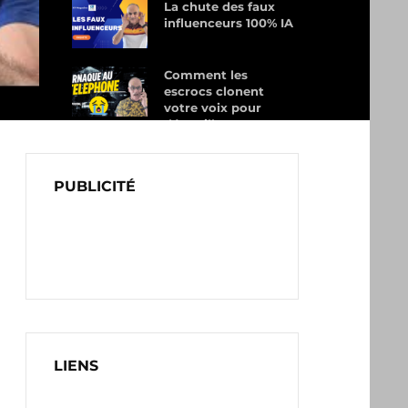
La chute des faux
influenceurs 100% IA
Comment les
escrocs clonent
votre voix pour
dépouiller vos
proches
PUBLICITÉ
LIENS