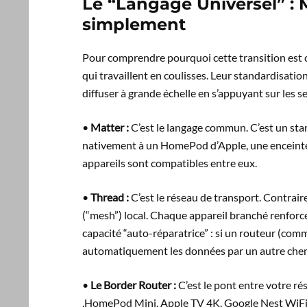
Le “Langage Universel” : 
simplement
Pour comprendre pourquoi cette transition est c
qui travaillent en coulisses. Leur standardisat
diffuser à grande échelle en s’appuyant sur les 
•
Matter :
C’est le langage commun. C’est un sta
nativement à un HomePod d’Apple, une enceinte
appareils sont compatibles entre eux.
•
Thread :
C’est le réseau de transport. Contrair
(“mesh”) local. Chaque appareil branché renforce 
capacité “auto-réparatrice” : si un routeur (com
automatiquement les données par un autre chem
•
Le Border Router :
C’est le pont entre votre ré
,HomePod Mini, Apple TV 4K, Google Nest WiFi P