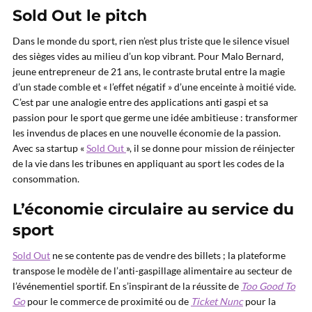
Sold Out le pitch
Dans le monde du sport, rien n’est plus triste que le silence visuel
des sièges vides au milieu d’un kop vibrant. Pour Malo Bernard,
jeune entrepreneur de 21 ans, le contraste brutal entre la magie
d’un stade comble et « l’effet négatif » d’une enceinte à moitié vide.
C’est par une analogie entre des applications anti gaspi et sa
passion pour le sport que germe une idée ambitieuse : transformer
les invendus de places en une nouvelle économie de la passion.
Avec sa startup «
Sold Out
», il se donne pour mission de réinjecter
de la vie dans les tribunes en appliquant au sport les codes de la
consommation.
L’économie circulaire au service du
sport
Sold Out
ne se contente pas de vendre des billets ; la plateforme
transpose le modèle de l’anti-gaspillage alimentaire au secteur de
l’événementiel sportif. En s’inspirant de la réussite de
Too Good To
Go
pour le commerce de proximité ou de
Ticket Nunc
pour la