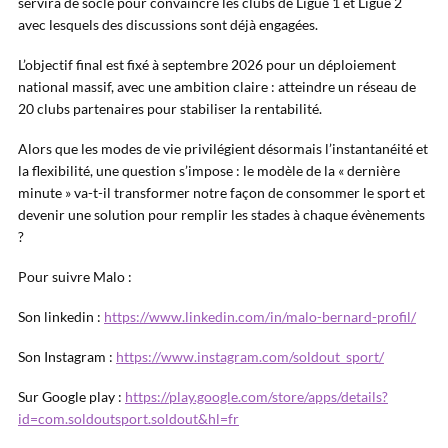
servira de socle pour convaincre les clubs de Ligue 1 et Ligue 2
avec lesquels des discussions sont déjà engagées.
L’objectif final est fixé à septembre 2026 pour un déploiement
national massif, avec une ambition claire : atteindre un réseau de
20 clubs partenaires pour stabiliser la rentabilité.
Alors que les modes de vie privilégient désormais l’instantanéité et
la flexibilité, une question s’impose : le modèle de la « dernière
minute » va-t-il transformer notre façon de consommer le sport et
devenir une solution pour remplir les stades à chaque évènements
?
Pour suivre Malo :
Son linkedin :
https://www.linkedin.com/in/malo-bernard-profil/
Son Instagram :
https://www.instagram.com/soldout_sport/
Sur Google play :
https://play.google.com/store/apps/details?
id=com.soldoutsport.soldout&hl=fr