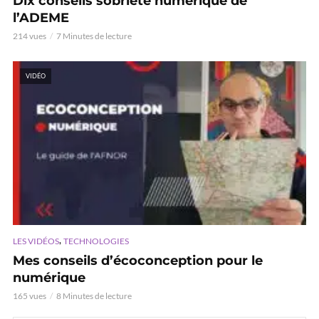
Dix conseils sobriété numérique de
l’ADEME
214 vues
7 Minutes de lecture
VIDÉO
,
LES VIDÉOS
TECHNOLOGIES
Mes conseils d’écoconception pour le
numérique
165 vues
8 Minutes de lecture