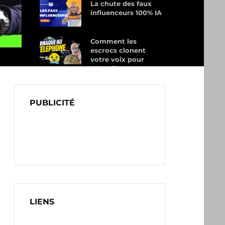
La chute des faux
influenceurs 100% IA
Comment les
escrocs clonent
votre voix pour
dépouiller vos
proches
PUBLICITÉ
LIENS