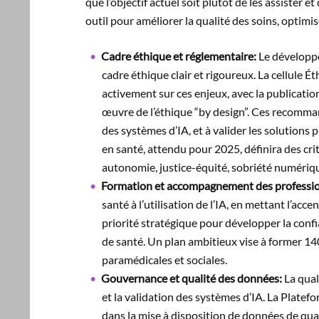
que l’objectif actuel soit plutôt de les assister 
outil pour améliorer la qualité des soins, optim
Cadre éthique et réglementaire:
Le développem
cadre éthique clair et rigoureux. La cellule 
activement sur ces enjeux, avec la publicat
œuvre de l’éthique “by design”. Ces recomman
des systèmes d’IA, et à valider les solutions p
en santé, attendu pour 2025, définira des cri
autonomie, justice-équité, sobriété numéri
Formation et accompagnement des professio
santé à l’utilisation de l’IA, en mettant l’acce
priorité stratégique pour développer la con
de santé. Un plan ambitieux vise à former 140
paramédicales et sociales.
Gouvernance et qualité des données:
La qual
et la validation des systèmes d’IA. La Plate
dans la mise à disposition de données de qual