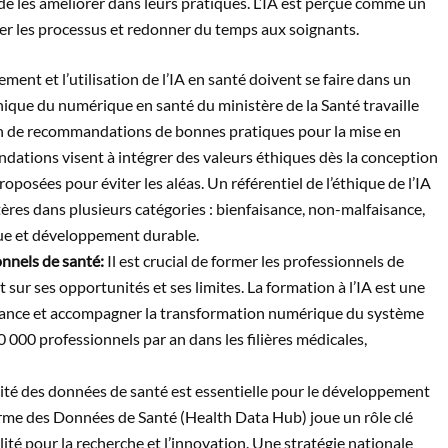
et de les améliorer dans leurs pratiques. L’IA est perçue comme un
iser les processus et redonner du temps aux soignants.
ent et l’utilisation de l’IA en santé doivent se faire dans un
Éthique du numérique en santé du ministère de la Santé travaille
ion de recommandations de bonnes pratiques pour la mise en
dations visent à intégrer des valeurs éthiques dès la conception
roposées pour éviter les aléas. Un référentiel de l’éthique de l’IA
tères dans plusieurs catégories : bienfaisance, non-malfaisance,
que et développement durable.
nnels de santé:
Il est crucial de former les professionnels de
nt sur ses opportunités et ses limites. La formation à l’IA est une
fiance et accompagner la transformation numérique du système
 000 professionnels par an dans les filières médicales,
ité des données de santé est essentielle pour le développement
forme des Données de Santé (Health Data Hub) joue un rôle clé
ité pour la recherche et l’innovation. Une stratégie nationale