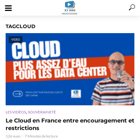
TAGCLOUD
VIDÉO
,
LES VIDÉOS
SOUVERAINETÉ
Le Cloud en France entre encouragement et
restrictions
126 vues
7 Minutes de lecture