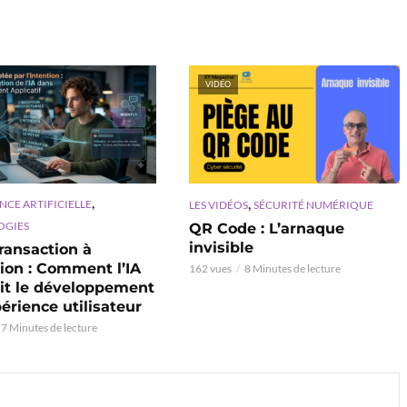
VIDÉO
,
,
NCE ARTIFICIELLE
LES VIDÉOS
SÉCURITÉ NUMÉRIQUE
OGIES
QR Code : L’arnaque
invisible
ransaction à
tion : Comment l’IA
162 vues
8 Minutes de lecture
nit le développement
périence utilisateur
7 Minutes de lecture