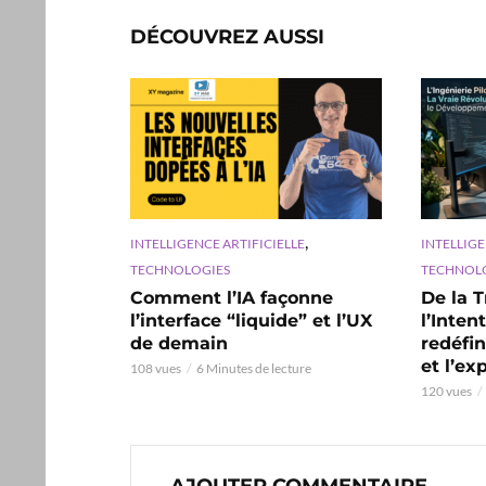
DÉCOUVREZ AUSSI
,
INTELLIGENCE ARTIFICIELLE
INTELLIGE
TECHNOLOGIES
TECHNOL
Comment l’IA façonne
De la T
l’interface “liquide” et l’UX
l’Inten
de demain
redéfi
et l’ex
108 vues
6 Minutes de lecture
120 vues
AJOUTER COMMENTAIRE