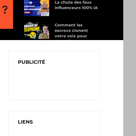
La chute des faux
influenceurs 100% IA
Comment les
escrocs clonent
votre voix pour
dépouiller vos
proches
PUBLICITÉ
LIENS