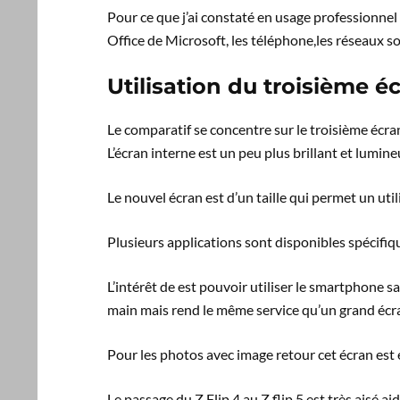
Pour ce que j’ai constaté en usage professionnel c
Office de Microsoft, les téléphone,les réseaux so
Utilisation du troisième é
Le comparatif se concentre sur le troisième écran
L’écran interne est un peu plus brillant et lumine
Le nouvel écran est d’un taille qui permet un uti
Plusieurs applications sont disponibles spéci
L’intérêt de est pouvoir utiliser le smartphone san
main mais rend le même service qu’un grand écr
Pour les photos avec image retour cet écran est
Le passage du Z Flip 4 au Z flip 5 est très aisé a