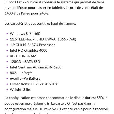
HP2730 et 2760p car il conserve le système qui permet de faire
pivoter l’écran pour passer en tablette. Le prix de vente était de
1400 €. Je l’ai eu pour 240 €.
Les caractéristiques sont très haut de gamme.
Windows 8 (64-bit)
11.6″ LED-backlit HD UWVA (1366 x 768)
1.9 GHz i5-3437U Processor
Intel HD Graphics 4000
4GB DDR3 RAM
128GB mSATA SSD
Intel Centrino Advanced-N 6205
802.11 a/b/g/n
6-cell Li-Po Battery
Dimensions: 11.2″ x 8.4″ x 0.8″
Weight: 3 lbs
La configuration est basse consommation le disque dur est SSD, la
coque est en magnésium gris. La carte 3 G n’est pas dans la
configuration mais le HP revolve G1 est pré-cablé pour la recevoir.