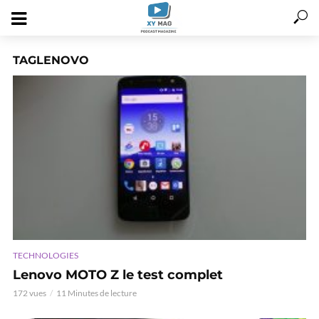
TAGLENOVO
TECHNOLOGIES
Lenovo MOTO Z le test complet
172 vues
11 Minutes de lecture