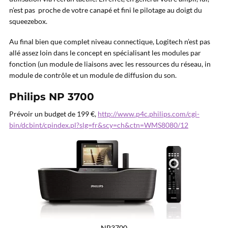
n’est pas proche de votre canapé et fini le pilotage au doigt du
squeezebox.
Au final bien que complet niveau connectique, Logitech n’est pas
allé assez loin dans le concept en spécialisant les modules par
fonction (un module de liaisons avec les ressources du réseau, in
module de contrôle et un module de diffusion du son.
Philips NP 3700
Prévoir un budget de 199 €,
http://www.p4c.philips.com/cgi-
bin/dcbint/cpindex.pl?slg=fr&scy=ch&ctn=WMS8080/12
NP3700