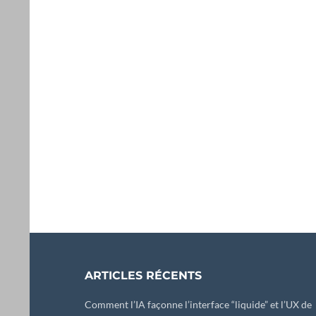
ARTICLES RÉCENTS
Comment l’IA façonne l’interface “liquide” et l’UX de