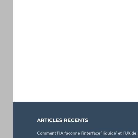
ARTICLES RÉCENTS
Comment l’IA façonne l’interface “liquide” et l’UX de