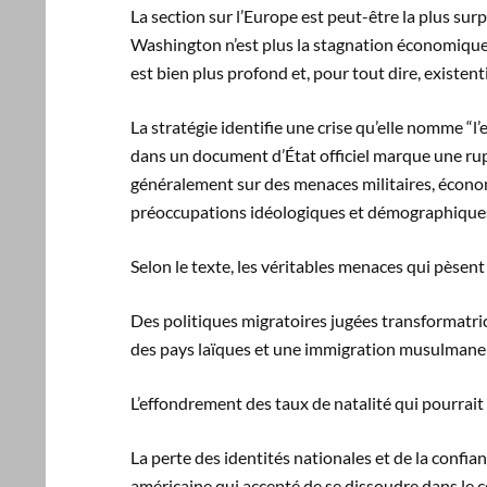
La section sur l’Europe est peut-être la plus s
Washington n’est plus la stagnation économique 
est bien plus profond et, pour tout dire, existenti
La stratégie identifie une crise qu’elle nomme “l’
dans un document d’État officiel marque une rup
généralement sur des menaces militaires, économ
préoccupations idéologiques et démographiques 
Selon le texte, les véritables menaces qui pèsent
Des politiques migratoires jugées transformatric
des pays laïques et une immigration musulmane q
L’effondrement des taux de natalité qui pourrai
La perte des identités nationales et de la confia
américaine qui accepté de se dissoudre dans le 