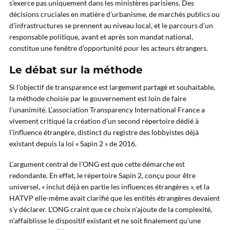
s’exerce pas uniquement dans les ministères parisiens. Des
décisions cruciales en matière d’urbanisme, de marchés publics ou
d’infrastructures se prennent au niveau local, et le parcours d’un
responsable politique, avant et après son mandat national,
constitue une fenêtre d’opportunité pour les acteurs étrangers.
Le débat sur la méthode
Si l’objectif de transparence est largement partagé et souhaitable,
la méthode choisie par le gouvernement est loin de faire
l’unanimité. L’association Transparency International France a
vivement critiqué la création d’un second répertoire dédié à
l’influence étrangère, distinct du registre des lobbyistes déjà
existant depuis la loi « Sapin 2 » de 2016.
L’argument central de l’ONG est que cette démarche est
redondante. En effet, le répertoire Sapin 2, conçu pour être
universel, « inclut déjà en partie les influences étrangères », et la
HATVP elle-même avait clarifié que les entités étrangères devaient
s’y déclarer. L’ONG craint que ce choix n’ajoute de la complexité,
n’affaiblisse le dispositif existant et ne soit finalement qu’une