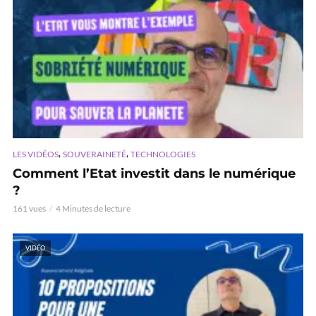
,
,
LES VIDÉOS
SOUVERAINETÉ
TECHNOLOGIES
Comment l’Etat investit dans le numérique
?
161 vues
4 Minutes de lecture
VIDÉO