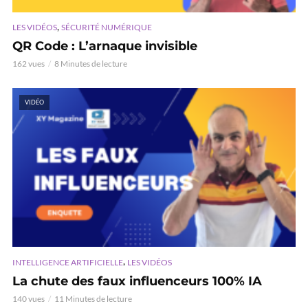
,
LES VIDÉOS
SÉCURITÉ NUMÉRIQUE
QR Code : L’arnaque invisible
162 vues
8 Minutes de lecture
VIDÉO
,
INTELLIGENCE ARTIFICIELLE
LES VIDÉOS
La chute des faux influenceurs 100% IA
140 vues
11 Minutes de lecture