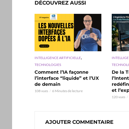
DÉCOUVREZ AUSSI
,
INTELLIGENCE ARTIFICIELLE
INTELLIGE
TECHNOLOGIES
TECHNOL
Comment l’IA façonne
De la T
l’interface “liquide” et l’UX
l’Inten
de demain
redéfi
et l’ex
108 vues
6 Minutes de lecture
120 vues
AJOUTER COMMENTAIRE