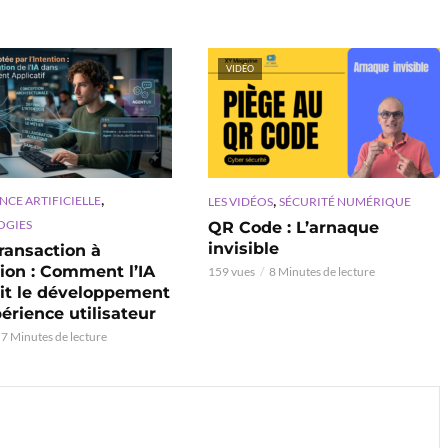
VIDÉO
,
,
NCE ARTIFICIELLE
LES VIDÉOS
SÉCURITÉ NUMÉRIQUE
OGIES
QR Code : L’arnaque
invisible
ransaction à
tion : Comment l’IA
159 vues
8 Minutes de lecture
nit le développement
périence utilisateur
7 Minutes de lecture