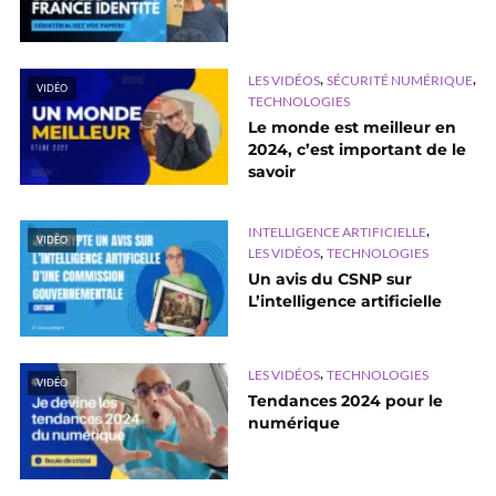
,
,
LES VIDÉOS
SÉCURITÉ NUMÉRIQUE
VIDÉO
TECHNOLOGIES
Le monde est meilleur en
2024, c’est important de le
savoir
,
INTELLIGENCE ARTIFICIELLE
VIDÉO
,
LES VIDÉOS
TECHNOLOGIES
Un avis du CSNP sur
L’intelligence artificielle
,
LES VIDÉOS
TECHNOLOGIES
VIDÉO
Tendances 2024 pour le
numérique