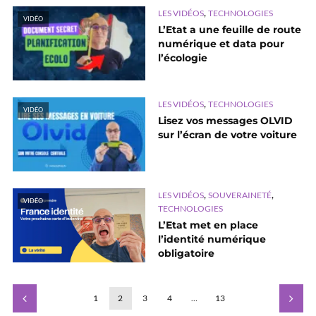
,
LES VIDÉOS
TECHNOLOGIES
VIDÉO
L’Etat a une feuille de route
numérique et data pour
l’écologie
,
LES VIDÉOS
TECHNOLOGIES
VIDÉO
Lisez vos messages OLVID
sur l’écran de votre voiture
,
,
LES VIDÉOS
SOUVERAINETÉ
VIDÉO
TECHNOLOGIES
L’Etat met en place
l’identité numérique
obligatoire
1
2
3
4
…
13