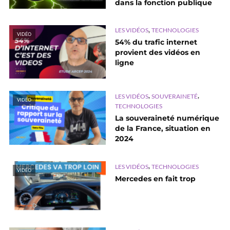
dans la fonction publique
,
LES VIDÉOS
TECHNOLOGIES
VIDÉO
54% du trafic internet
provient des vidéos en
ligne
,
,
LES VIDÉOS
SOUVERAINETÉ
VIDÉO
TECHNOLOGIES
La souveraineté numérique
de la France, situation en
2024
,
LES VIDÉOS
TECHNOLOGIES
VIDÉO
Mercedes en fait trop