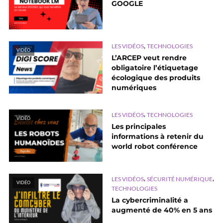
GOOGLE
,
LES VIDÉOS
TECHNOLOGIES
VIDÉO
L’ARCEP veut rendre
obligatoire l’étiquetage
écologique des produits
numériques
,
LES VIDÉOS
TECHNOLOGIES
VIDÉO
Les principales
informations à retenir du
world robot conférence
,
,
LES VIDÉOS
SÉCURITÉ NUMÉRIQUE
VIDÉO
TECHNOLOGIES
La cybercriminalité a
augmenté de 40% en 5 ans