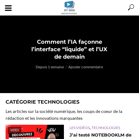
Comment l’IA façonne
l’interface “liquide” et l’UX
de demain
Depuis 1 semaine
Ajouter commentaire
CATÉGORIE TECHNOLOGIES
Les articles sur la société numérique, les coups de coeur de la
rédaction et les innovations marquantes
,
LES VIDÉOS
TECHNOLOGIES
VIDÉO
J’ai testé NOTEBOOKLM de